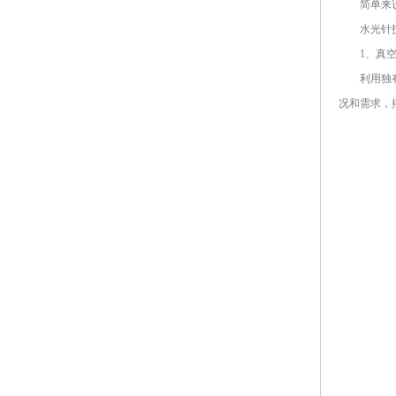
简单来说，
水光针技
1、真空负
利用独有的
况和需求，