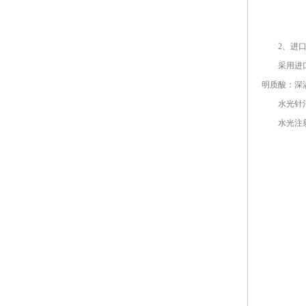
2、进口玻
采用进口玻
明质酸：深
水光针治
水光注射