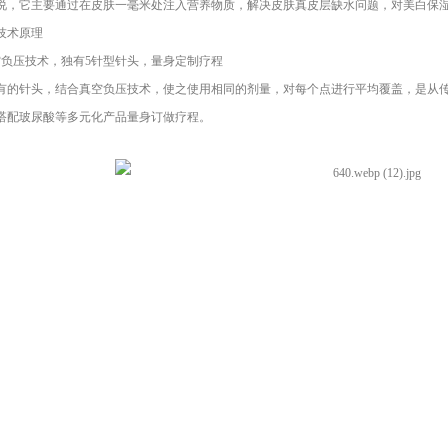
它主要通过在皮肤一毫米处注入营养物质，解决皮肤真皮层缺水问题，对美白保湿
术原理
压技术，独有5针型针头，量身定制疗程
针头，结合真空负压技术，使之使用相同的剂量，对每个点进行平均覆盖，是从传
搭配玻尿酸等多元化产品量身订做疗程。