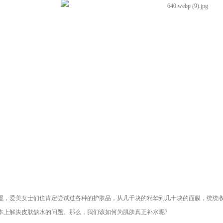
爱美女士们也肯定尝试过各种的护肤品，从几千块的精华到几十块的面膜，统统收
本上解决皮肤缺水的问题。那么，我们该如何为肌肤真正补水呢?