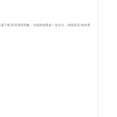
干燥;双倍透明质酸：为肌肤锁紧多一倍水分，持续保湿;纳米透