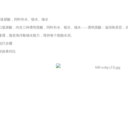
尿酸，同时补水、锁水、储水
尿酸，内含三种透明质酸，同时补水、锁水、储水——透明质酸：滋润角质层，击退
渗透，激发海洋般储水能力，维持每个细胞水润。
疗步骤
效果对比