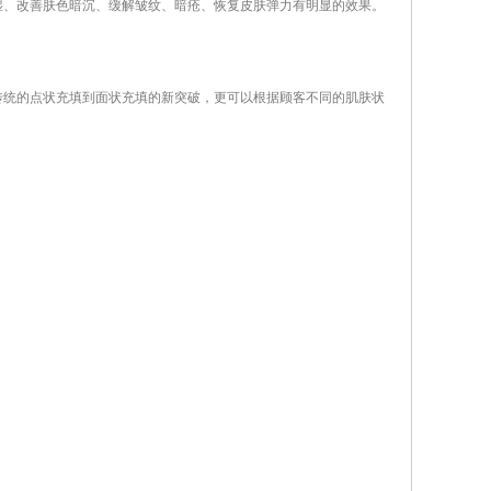
、改善肤色暗沉、缓解皱纹、暗疮、恢复皮肤弹力有明显的效果。
统的点状充填到面状充填的新突破，更可以根据顾客不同的肌肤状