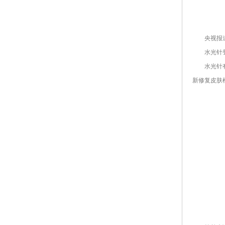
央视报道
水光针登上
水光针有个
新修复皮肤