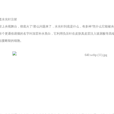
水光针注射
央视舞台，彻底火了!那么问题来了，水光针到底是什么，有多神?凭什么它能被央
更通俗易懂的名字叫深层补水美白，它利用负压针在皮肤真皮层注入玻尿酸等高端
枯萎断裂的细胞。