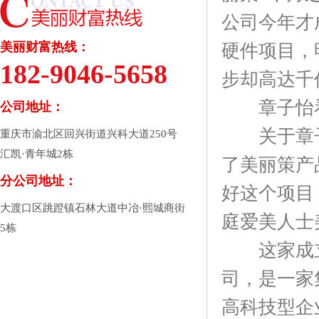
公司今年才
美丽财富热线：
硬件项目，
182-9046-5658
步却高达千
章子怡看
公司地址：
关于章子
重庆市渝北区回兴街道兴科大道250号
汇凯·青年城2栋
了美丽策产
分公司地址：
好这个项目
大渡口区跳蹬镇石林大道中冶·熙城商街
庭爱美人士
5栋
这家成立于
司，是一家
高科技型企